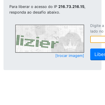
Para liberar o acesso
do IP
216.73.216.15
,
responda ao desafio abaixo.
Digite 
lado no
[trocar imagem]